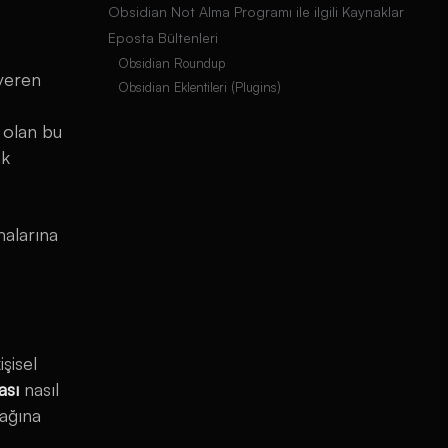
Obsidian Not Alma Programı ile ilgili Kaynaklar
Eposta Bültenleri
Obsidian Roundup
 veren
Obsidian Eklentileri (Plugins)
 olan bu
nk
malarına
şisel
ası
nasıl
cağına