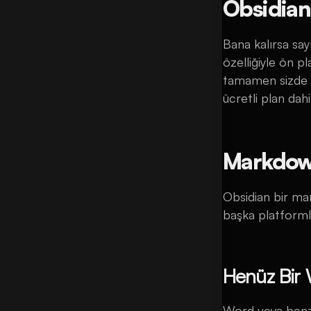
Obsidian 
Bana kalırsa say
özelliğiyle ön pl
tamamen sizde k
ücretli plan dahi
Markdown
Obsidian bir ma
başka platforml
Henüz Bir
Word veya benzer