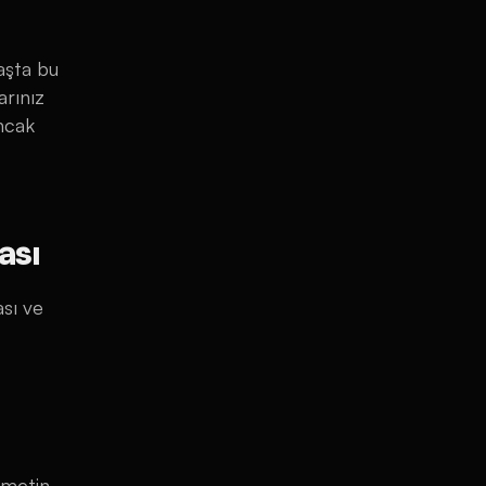
başta bu
arınız
ncak
ası
sı ve
 metin