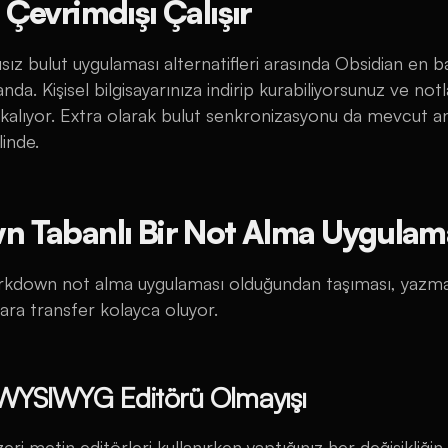
Çevrimdışı Çalışır
ısız bulut uygulaması alternatifleri arasında Obsidian en 
anda. Kişisel bilgisayarınıza indirip kurabiliyorsunuz ve notl
alıyor. Extra olarak bulut senkronizasyonu da mevcut a
linde.
 Tabanlı Bir Not Alma Uygulam
rkdown not alma uygulaması olduğundan taşıması, yazma
ara transfer kolayca oluyor.
 WYSIWYG Editörü Olmayışı
i metin editörleri kullanırken yaptığınız her değişikliğin