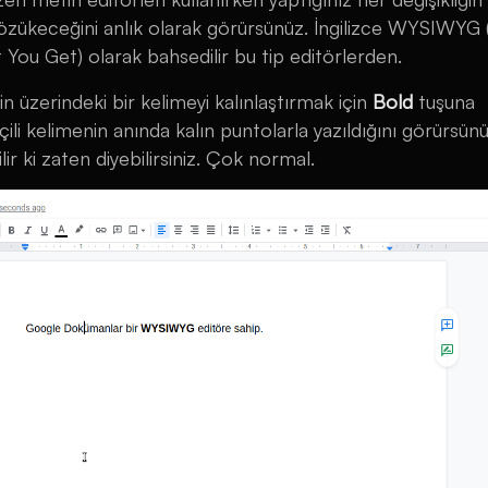
gözükeceğini anlık olarak görürsünüz. İngilizce WYSIWYG
You Get) olarak bahsedilir bu tip editörlerden.
n üzerindeki bir kelimeyi kalınlaştırmak için
Bold
tuşuna
çili kelimenin anında kalın puntolarla yazıldığını görürsün
lir ki zaten diyebilirsiniz. Çok normal.