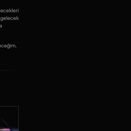
lecekleri
 gelecek
a
deceğim.