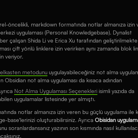
el-öncelikli, markdown formatında notlar almanıza izin
i merkezi uygulaması (Personal Knowledgebase). Dynalist
er çalışan Shida Li ve Erica Xu tarafından geliştirilmekte
ası çift yönlü linklere izin verirken aynı zamanda blok li
n veriyor.
telkasten metodunu
uygulayabileceğiniz not alma uygula
en Obsidian not alma uygulaması da kısaca adından
Ayrıca
Not Alma Uygulaması Seçenekleri
isimli yazıda da
abilen uygulamalar listesinde yer almıştı.
ında notlar almanıza izin veren bu güçlü uygulama ile ki
e-base'lerinizi oluşturabilirsiniz. Ayrıca
Obisidan uygulam
sunu soranlardansanız yazının son kısmında nasıl kullanıla
acaksınız.