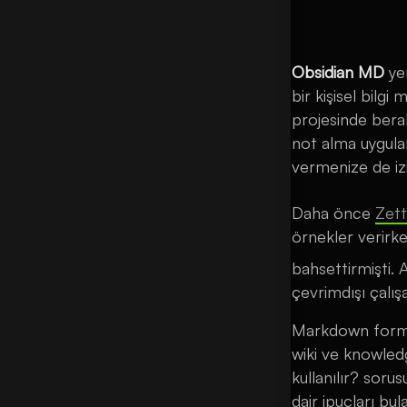
Obsidian MD
yer
bir kişisel bilg
projesinde berab
not alma uygulam
vermenize de izi
Daha önce
Zet
örnekler verirk
bahsettirmişti. 
çevrimdışı çalış
Markdown format
wiki ve knowledg
kullanılır? soru
dair ipuçları bul